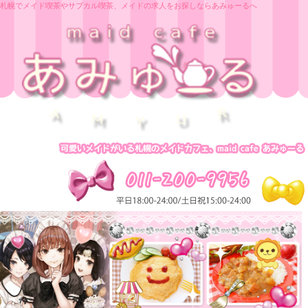
札幌でメイド喫茶やサブカル喫茶、メイドの求人をお探しならあみゅーるへ