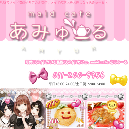
札幌でメイド喫茶やサブカル喫茶、メイドの求人をお探しならあみゅーるへ